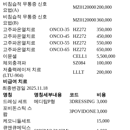
비침습적 무통증 신호
MZ0120000
200,000
요법(A)
비침습적 무통증 신호
MZ0120000
360,000
요법(B)
고주파온열치료
ONCO-35
HZ272
350,000
고주파온열치료
ONCO-45
HZ272
450,000
고주파온열치료
ONCO-55
HZ272
550,000
고주파온열치료
ONCO-65
HZ272
650,000
이뮨셀
CELL1
5,500,000
체외충격파
SZ084
100,000
저출력레이저 치료
LLLT
200,000
(LTU-904)
비급여 치료
최종변경일 2025.11.18
명칭
명칭세부내용
코드
비용
드레싱 세트
메디탑P형
3DRESSING
3,000
포비돈스틱 스
3POVIDONE
3,000
왑
케모니들세트
15,000
큐앤큐메딕스