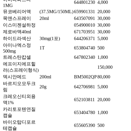
644801230
4,000
1MG
뮤코베리어액
(37.5MG/150ML)
659901331
20,000
목앤스프레이
20ml
643507091
30,000
이스미젠설하정
054900010
30,000
제로바액40ml
671703951
30,000
하이드라섹산
30mg(1포)
644206371
5,000
아미나엑스정
1T
653804740
500
500mg
트레스탄캅셀
647802340
1,000
에프이지에프힐
150,000
러(스프레이형식)
덱시안메드
200ml
BM5002QP
80,000
바르지오모두크
20g
642706981
5,000
림
크레오신티외용
652103811
20,000
액1%
카리토포텐연질
653404780
1,000
캡슐
바이오탑디포르
655605390
500
테캡슐