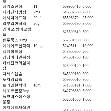
정
징키스틴정
1T
659900410
5,000
서카딘서방정
2mg
646802660
2,000
메시마에프액
20ml
65506870
25,000
알부업현탁액
20g
659900730
3,000
엠비오/젬비오캡
625500610
500
슐
벤투룩스30mg
657301930
500
메게이트현탁액
10mg
5240511
10,000
액티피드정
643900900
200
경남비타민씨정
647601750
100
카베진코와알파
623900140
100
정
다제스캡슐
645300160
300
노자임캡슐
659900010
800
트리겔현탁액
10ml
671803191
1,000
레조트론정2mg
642706660
5,000
둘코락스에스장
652001030
1,000
용정
이지에프새살연
641604660
50,000