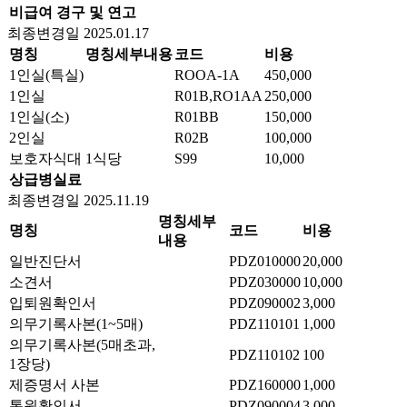
비급여 경구 및 연고
최종변경일 2025.01.17
명칭
명칭세부내용
코드
비용
1인실(특실)
ROOA-1A
450,000
1인실
R01B,RO1AA
250,000
1인실(소)
R01BB
150,000
2인실
R02B
100,000
보호자식대
1식당
S99
10,000
상급병실료
최종변경일 2025.11.19
명칭세부
명칭
코드
비용
내용
일반진단서
PDZ010000
20,000
소견서
PDZ030000
10,000
입퇴원확인서
PDZ090002
3,000
의무기록사본(1~5매)
PDZ110101
1,000
의무기록사본(5매초과,
PDZ110102
100
1장당)
제증명서 사본
PDZ160000
1,000
통원확인서
PDZ090004
3,000