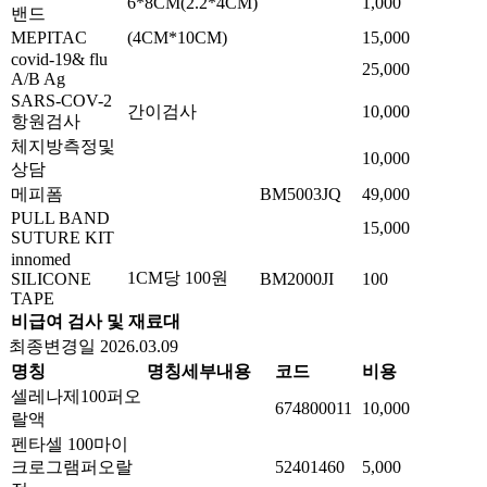
6*8CM(2.2*4CM)
1,000
밴드
MEPITAC
(4CM*10CM)
15,000
covid-19& flu
25,000
A/B Ag
SARS-COV-2
간이검사
10,000
항원검사
체지방측정및
10,000
상담
메피폼
BM5003JQ
49,000
PULL BAND
15,000
SUTURE KIT
innomed
1CM당 100원
SILICONE
BM2000JI
100
TAPE
비급여 검사 및 재료대
최종변경일 2026.03.09
명칭
명칭세부내용
코드
비용
셀레나제100퍼오
674800011
10,000
랄액
펜타셀 100마이
크로그램퍼오랄
52401460
5,000