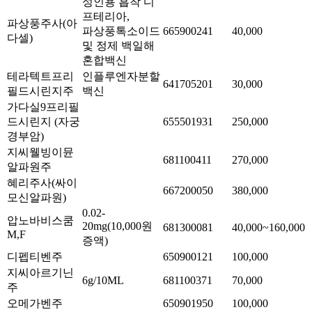
성인용 흡착 디
프테리아,
파상풍주사(아
파상풍톡소이드
665900241
40,000
다셀)
및 정제 백일해
혼합백신
테라텍트프리
인플루엔자분할
641705201
30,000
필드시린지주
백신
가다실9프리필
드시린지 (자궁
655501931
250,000
경부암)
지씨웰빙이뮨
681100411
270,000
알파원주
혜리주사(싸이
667200050
380,000
모신알파원)
0.02-
압노바비스쿰
20mg(10,000원
681300081
40,000~160,000
M,F
증액)
디펩티벤주
650900121
100,000
지씨아르기닌
6g/10ML
681100371
70,000
주
오메가벤주
650901950
100,000