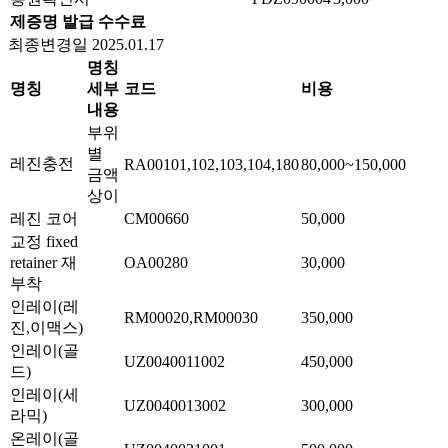
제증명 발급 수수료
최종변경일 2025.01.17
명칭
명칭
세부
코드
비용
내용
부위
별
레진충전
RA00101,102,103,104,180
80,000~150,000
금액
상이
레진 코어
CM00660
50,000
교정 fixed
retainer 재
OA00280
30,000
부착
인레이(레
RM00020,RM00030
350,000
진,이맥스)
인레이(골
UZ0040011002
450,000
드)
인레이(세
UZ0040013002
300,000
라믹)
온레이(골