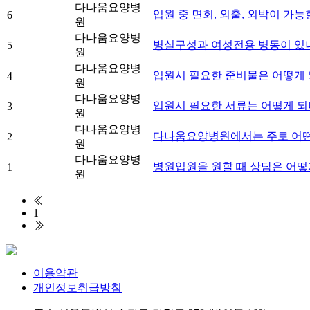
다나움요양병
입원 중 면회, 외출, 외박이 가
6
원
다나움요양병
병실구성과 여성전용 병동이 있
5
원
다나움요양병
입원시 필요한 준비물은 어떻게 
4
원
다나움요양병
입원시 필요한 서류는 어떻게 되
3
원
다나움요양병
다나움요양병원에서는 주로 어떤
2
원
다나움요양병
병원입원을 원할 때 상담은 어떻
1
원
1
이용약관
개인정보취급방침