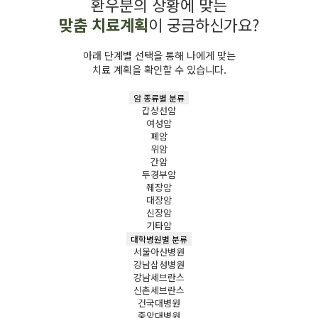
환우분의 상황에 맞는
맞춤 치료계획
이 궁금하신가요?
아래 단계별 선택을 통해 나에게 맞는
치료 계획을 확인할 수 있습니다.
암 종류별 분류
갑상선암
여성암
폐암
위암
간암
두경부암
췌장암
대장암
신장암
기타암
대학병원별 분류
서울아산병원
강남삼성병원
강남세브란스
신촌세브란스
건국대병원
중앙대병원